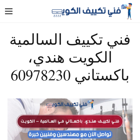
فني تكييف السالمية
الكويت هندي،
باكستاني 60978230