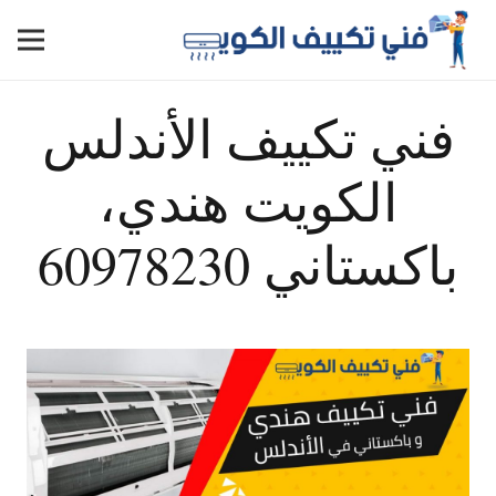
فني تكييف الأندلس
الكويت هندي،
باكستاني 60978230